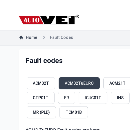
Home
Fault Codes
Fault codes
ACM02T
ACM02TuEURO
ACM21T
CTP01T
FR
ICUC01T
INS
MR (PLD)
TCM01B