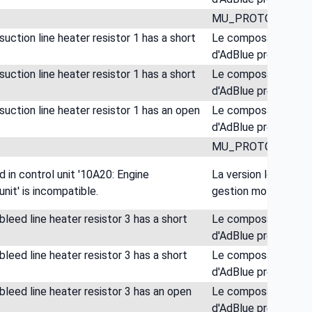
MU_PROTO_03
ction line heater resistor 1 has a short
Le composant 17R01:
d'AdBlue présente un 
ction line heater resistor 1 has a short
Le composant 17R01:
d'AdBlue présente un
ction line heater resistor 1 has an open
Le composant 17R01:
d'AdBlue présente u
MU_PROTO_04
 in control unit '10A20: Engine
La version logiciel 
t' is incompatible.
gestion moteur MCM'
eed line heater resistor 3 has a short
Le composant 17R03
d'AdBlue présente un 
eed line heater resistor 3 has a short
Le composant 17R03
d'AdBlue présente un
eed line heater resistor 3 has an open
Le composant 17R03
d'AdBlue présente u