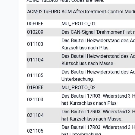
ACM2 TuEURO Fault codes are here:
ACM02TuEURO
ACM Aftertreatment Control Mod
00F0EE
MU_PROTO_01
010209
Das CAN-Signal 'Drehmoment' ist n
Das Bauteil Heizwiderstand des A
011103
Kurzschluss nach Plus.
Das Bauteil Heizwiderstand des A
011104
Kurzschluss nach Masse.
Das Bauteil Heizwiderstand des A
011105
Unterbrechung.
01F0EE
MU_PROTO_02
Das Bauteil 17R03: Widerstand 3 
021103
hat Kurzschluss nach Plus.
Das Bauteil 17R03: Widerstand 3 
021104
hat Kurzschluss nach Masse.
Das Bauteil 17R03: Widerstand 3 
021105
hat Unterbrechung.