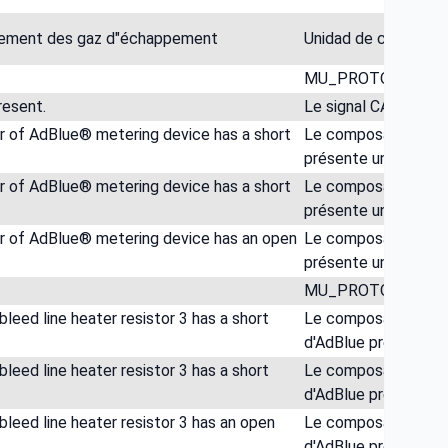
itement des gaz d"échappement
Unidad de control A
MU_PROTO_01
resent.
Le signal CAN 'Coupl
 of AdBlue® metering device has a short
Le composant Résis
présente un court-cir
 of AdBlue® metering device has a short
Le composant Résis
présente un court-ci
r of AdBlue® metering device has an open
Le composant Résis
présente une coupur
MU_PROTO_02
eed line heater resistor 3 has a short
Le composant 17R03
d'AdBlue présente un 
eed line heater resistor 3 has a short
Le composant 17R03
d'AdBlue présente un
eed line heater resistor 3 has an open
Le composant 17R03
d'AdBlue présente u