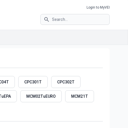
Login to MyVEI
Search
C04T
CPC301T
CPC302T
TuEPA
MCM02TuEURO
MCM21T