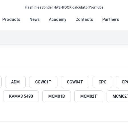
Flash files
Sonder HASH
FDOK calculator
YouTube
Products
News
Academy
Contacts
Partners
ADM
CGW01T
CGW04T
CPC
CP
КАМАЗ 5490
MCM01B
MCM02T
MCM02